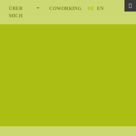
DROPDOWN
OD_MENU_DROPDOWN
MOD_MENU_DROPDOWN
ÜBER
COWORKING
DE
EN
MICH