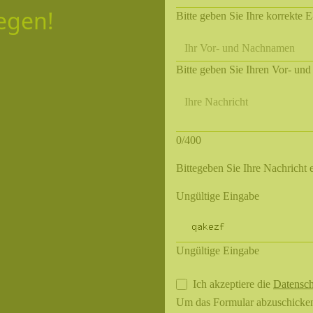
egen!
Bitte geben Sie Ihre korrekte 
Ihr Vor- und Nachnamen
Bitte geben Sie Ihren Vor- un
Ihre Nachricht
0/400
Bittegeben Sie Ihre Nachricht e
Ungültige Eingabe
Ungültige Eingabe
Ich akzeptiere die
Datensch
Um das Formular abzuschicken,