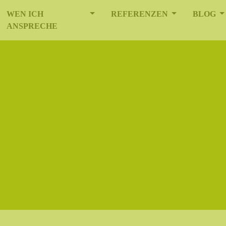
D_MENU_DROPDOWN
MOD_MENU_DROPDOWN
MOD_MENU_
M
WEN ICH
REFERENZEN
BLOG
ANSPRECHE