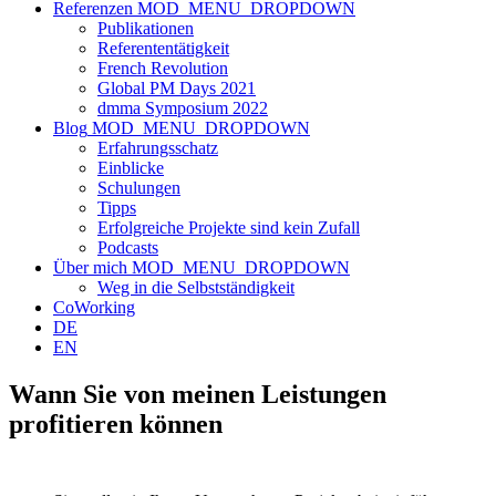
Referenzen
MOD_MENU_DROPDOWN
Publikationen
Referententätigkeit
French Revolution
Global PM Days 2021
dmma Symposium 2022
Blog
MOD_MENU_DROPDOWN
Erfahrungsschatz
Einblicke
Schulungen
Tipps
Erfolgreiche Projekte sind kein Zufall
Podcasts
Über mich
MOD_MENU_DROPDOWN
Weg in die Selbstständigkeit
CoWorking
DE
EN
Wann Sie von meinen Leistungen
profitieren können