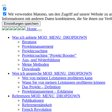
Wir verwenden Matomo, um den Zugriff auf unsere Website zu ana
Informationen mit anderen Daten kombinieren, die Sie ihnen zur Verf
Einstellungen speichern
Home
Was ich anbiete
MOD_MENU_DROPDOWN
Beratung
Projektmanagement
Projektcoaching
Projektcoaching "Projekt Booster"
Aus- und Weiterbildung
Meine Methoden
Downloads
Wen ich anspreche
MOD_MENU_DROPDOWN
Wer von meinen Leistungen profitieren kann
Wann Sie von meinen Leistungen profitieren können
Das Projekt – Definition
Projektmanagement – Erklärung
Referenzen
MOD_MENU_DROPDOWN
Publikationen
Referententätigkeit
French Revolution