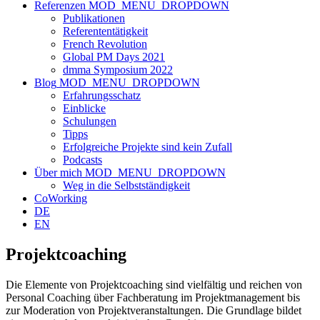
Referenzen
MOD_MENU_DROPDOWN
Publikationen
Referententätigkeit
French Revolution
Global PM Days 2021
dmma Symposium 2022
Blog
MOD_MENU_DROPDOWN
Erfahrungsschatz
Einblicke
Schulungen
Tipps
Erfolgreiche Projekte sind kein Zufall
Podcasts
Über mich
MOD_MENU_DROPDOWN
Weg in die Selbstständigkeit
CoWorking
DE
EN
Projektcoaching
Die Elemente von Projektcoaching sind vielfältig und reichen von
Personal Coaching über Fachberatung im Projektmanagement bis
zur Moderation von Projektveranstaltungen. Die Grundlage bildet