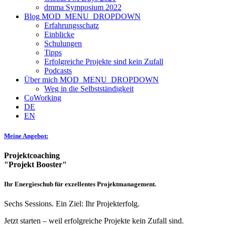
dmma Symposium 2022
Blog
MOD_MENU_DROPDOWN
Erfahrungsschatz
Einblicke
Schulungen
Tipps
Erfolgreiche Projekte sind kein Zufall
Podcasts
Über mich
MOD_MENU_DROPDOWN
Weg in die Selbstständigkeit
CoWorking
DE
EN
Meine Angebot:
Projektcoaching
"Projekt Booster"
Ihr Energieschub für exzellentes Projektmanagement.
Sechs Sessions. Ein Ziel: Ihr Projekterfolg.
Jetzt starten – weil erfolgreiche Projekte kein Zufall sind.