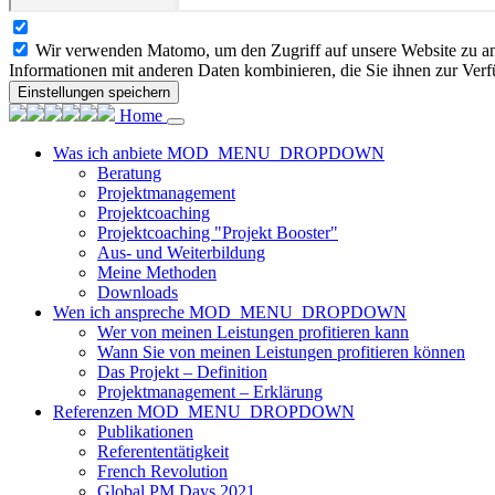
Wir verwenden Matomo, um den Zugriff auf unsere Website zu ana
Informationen mit anderen Daten kombinieren, die Sie ihnen zur Verf
Einstellungen speichern
Home
Was ich anbiete
MOD_MENU_DROPDOWN
Beratung
Projektmanagement
Projektcoaching
Projektcoaching "Projekt Booster"
Aus- und Weiterbildung
Meine Methoden
Downloads
Wen ich anspreche
MOD_MENU_DROPDOWN
Wer von meinen Leistungen profitieren kann
Wann Sie von meinen Leistungen profitieren können
Das Projekt – Definition
Projektmanagement – Erklärung
Referenzen
MOD_MENU_DROPDOWN
Publikationen
Referententätigkeit
French Revolution
Global PM Days 2021