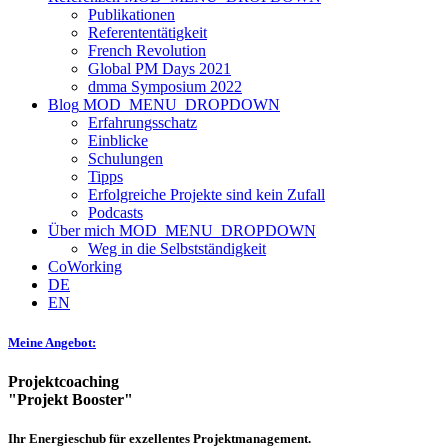
Publikationen
Referententätigkeit
French Revolution
Global PM Days 2021
dmma Symposium 2022
Blog
MOD_MENU_DROPDOWN
Erfahrungsschatz
Einblicke
Schulungen
Tipps
Erfolgreiche Projekte sind kein Zufall
Podcasts
Über mich
MOD_MENU_DROPDOWN
Weg in die Selbstständigkeit
CoWorking
DE
EN
Meine Angebot:
Projektcoaching
"Projekt Booster"
Ihr Energieschub für exzellentes Projektmanagement.