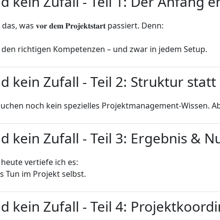
d kein Zufall - Teil 1: Der Anfang e
𝐯𝐨𝐫 𝐝𝐞𝐦 𝐏𝐫𝐨𝐣𝐞𝐤𝐭𝐬𝐭𝐚𝐫𝐭 passiert. Denn:
t den richtigen Kompetenzen – und zwar in jedem Setup.
d kein Zufall - Teil 2: Struktur sta
chen noch kein spezielles Projektmanagement-Wissen. Aber
d kein Zufall - Teil 3: Ergebnis & 
eute vertiefe ich es:
 Tun im Projekt selbst.
d kein Zufall - Teil 4: Projektkoord