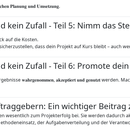
 𝐏𝐥𝐚𝐧𝐮𝐧𝐠 𝐮𝐧𝐝 𝐔𝐦𝐬𝐞𝐭𝐳𝐮𝐧𝐠.
nd kein Zufall - Teil 5: Nimm das St
ick auf die Kosten.
𝐢𝐧𝐬𝐭𝐫𝐮𝐦𝐞𝐧𝐭, um sicherzustellen, dass dein Projekt auf Kurs ble
d kein Zufall - Teil 6: Promote dein
 𝐰𝐚𝐡𝐫𝐠𝐞𝐧𝐨𝐦𝐦𝐞𝐧, 𝐚𝐤𝐳𝐞𝐩𝐭𝐢𝐞𝐫𝐭 𝐮𝐧𝐝 𝐠𝐞𝐧𝐮𝐭𝐳𝐭 we
traggebern: Ein wichtiger Beitrag
n wesentlich zum Projekterfolg bei. Sie werden dadurch ak
Methodeneinsatz, der Aufgabenverteilung und der Verantwo