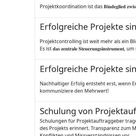
Projektkoordination ist das 𝐁𝐢𝐧𝐝𝐞𝐠𝐥𝐢𝐞𝐝 𝐳𝐰𝐢𝐬𝐜𝐡𝐞
Erfolgreiche Projekte si
Projektcontrolling ist weit mehr als ein Bl
Es ist 𝐝𝐚𝐬 𝐳𝐞𝐧𝐭𝐫𝐚𝐥𝐞 𝐒𝐭𝐞𝐮𝐞𝐫𝐮𝐧𝐠𝐬
Erfolgreiche Projekte sin
Nachhaltiger Erfolg entsteht erst, wenn Ergebnisse
kommuniziere den Mehrwert!
Schulung von Projektauf
Schulungen für Projektauftraggeber trage
des Projekts erinnert. Transparenz zum 
Konflikten und Missverständnissen vor.