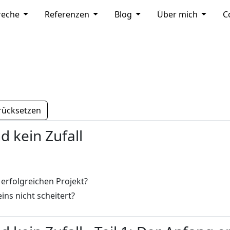
DOWN
MOD_MENU_DROPDOWN
MOD_MENU_DROPDOWN
MOD_MENU_DROPDOW
MOD_M
reche
Referenzen
Blog
Über mich
C
rücksetzen
d kein Zufall
rfolgreichen Projekt?
ins nicht scheitert?