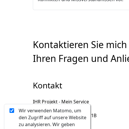
Kontaktieren Sie mich
Ihren Fragen und Anli
Kontakt
IHR Projekt - Mein Service
Iris Hauck-Rameis
Wir verwenden Matomo, um
A-1130, Hermesstrasse 1B
den Zugriff auf unsere Website
+43 699 1 913 68 18
zu analysieren. Wir geben