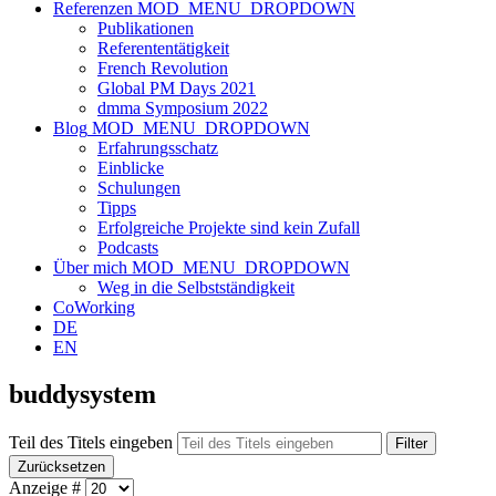
Referenzen
MOD_MENU_DROPDOWN
Publikationen
Referententätigkeit
French Revolution
Global PM Days 2021
dmma Symposium 2022
Blog
MOD_MENU_DROPDOWN
Erfahrungsschatz
Einblicke
Schulungen
Tipps
Erfolgreiche Projekte sind kein Zufall
Podcasts
Über mich
MOD_MENU_DROPDOWN
Weg in die Selbstständigkeit
CoWorking
DE
EN
buddysystem
Teil des Titels eingeben
Filter
Zurücksetzen
Anzeige #