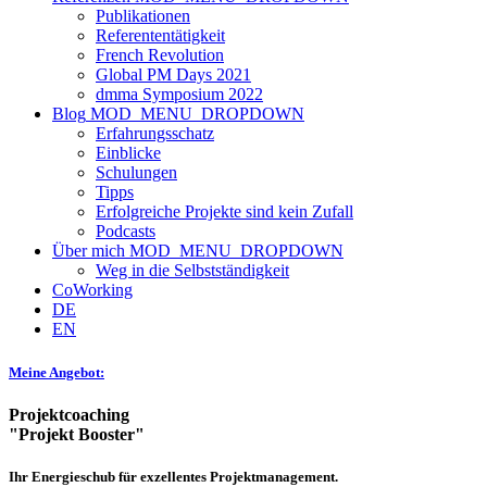
Publikationen
Referententätigkeit
French Revolution
Global PM Days 2021
dmma Symposium 2022
Blog
MOD_MENU_DROPDOWN
Erfahrungsschatz
Einblicke
Schulungen
Tipps
Erfolgreiche Projekte sind kein Zufall
Podcasts
Über mich
MOD_MENU_DROPDOWN
Weg in die Selbstständigkeit
CoWorking
DE
EN
Meine Angebot:
Projektcoaching
"Projekt Booster"
Ihr Energieschub für exzellentes Projektmanagement.