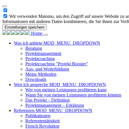
Wir verwenden Matomo, um den Zugriff auf unsere Website zu ana
Informationen mit anderen Daten kombinieren, die Sie ihnen zur Verf
Einstellungen speichern
Home
Was ich anbiete
MOD_MENU_DROPDOWN
Beratung
Projektmanagement
Projektcoaching
Projektcoaching "Projekt Booster"
Aus- und Weiterbildung
Meine Methoden
Downloads
Wen ich anspreche
MOD_MENU_DROPDOWN
Wer von meinen Leistungen profitieren kann
Wann Sie von meinen Leistungen profitieren können
Das Projekt – Definition
Projektmanagement – Erklärung
Referenzen
MOD_MENU_DROPDOWN
Publikationen
Referententätigkeit
French Revolution