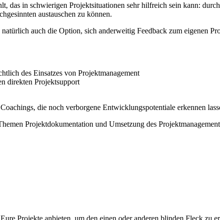
lt, das in schwierigen Projektsituationen sehr hilfreich sein kann: 
ichgesinnten austauschen zu können.
s natürlich auch die Option, sich anderweitig Feedback zum eigenen P
ichtlich des Einsatzes von Projektmanagement
n direkten Projektsupport
Coachings, die noch verborgene Entwicklungspotentiale erkennen lass
e Themen Projektdokumentation und Umsetzung des Projektmanagement-P
 Eure Projekte anbieten, um den einen oder anderen blinden Fleck zu 