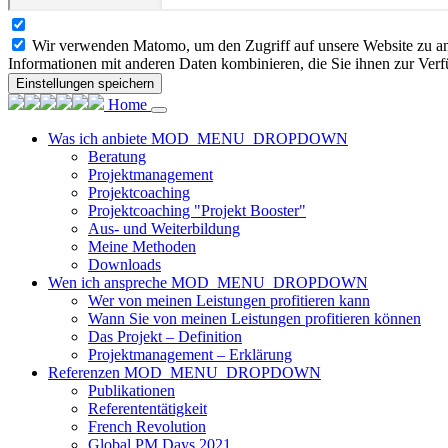
Wir verwenden Matomo, um den Zugriff auf unsere Website zu ana
Informationen mit anderen Daten kombinieren, die Sie ihnen zur Verf
Einstellungen speichern
Home
Was ich anbiete
MOD_MENU_DROPDOWN
Beratung
Projektmanagement
Projektcoaching
Projektcoaching "Projekt Booster"
Aus- und Weiterbildung
Meine Methoden
Downloads
Wen ich anspreche
MOD_MENU_DROPDOWN
Wer von meinen Leistungen profitieren kann
Wann Sie von meinen Leistungen profitieren können
Das Projekt – Definition
Projektmanagement – Erklärung
Referenzen
MOD_MENU_DROPDOWN
Publikationen
Referententätigkeit
French Revolution
Global PM Days 2021