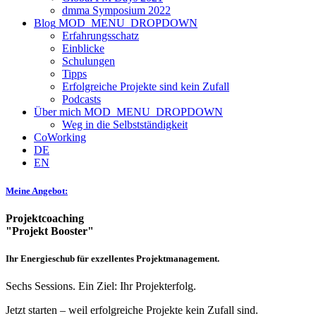
dmma Symposium 2022
Blog
MOD_MENU_DROPDOWN
Erfahrungsschatz
Einblicke
Schulungen
Tipps
Erfolgreiche Projekte sind kein Zufall
Podcasts
Über mich
MOD_MENU_DROPDOWN
Weg in die Selbstständigkeit
CoWorking
DE
EN
Meine Angebot:
Projektcoaching
"Projekt Booster"
Ihr Energieschub für exzellentes Projektmanagement.
Sechs Sessions. Ein Ziel: Ihr Projekterfolg.
Jetzt starten – weil erfolgreiche Projekte kein Zufall sind.