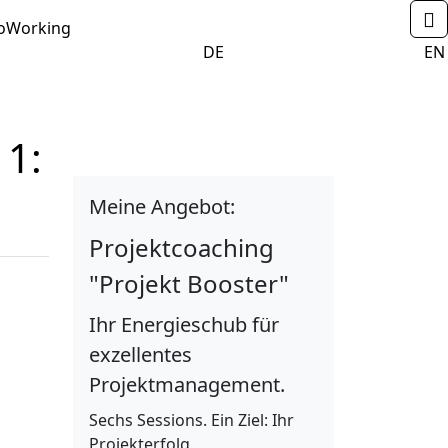
N
ENU_DROPDOWN
oWorking
                            DE                    
                            EN 
 1:
Meine Angebot:
Projektcoaching
"Projekt Booster"
Ihr Energieschub für
exzellentes
Projektmanagement.
Sechs Sessions. Ein Ziel: Ihr
Projekterfolg.