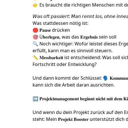
👉 Es braucht die richtigen Menschen mit d
𝘞𝘢𝘴 𝘰𝘧𝘵 𝘱𝘢𝘴𝘴𝘪𝘦𝘳𝘵: 𝘔𝘢𝘯 𝘳𝘦𝘯𝘯𝘵 𝘭𝘰𝘴, 𝘰𝘩𝘯𝘦 𝘪𝘯𝘯𝘦
Was stattdessen nötig ist:
🛑 𝐏𝐚𝐮𝐬𝐞 drücken
🎯 Ü𝐛𝐞𝐫𝐥𝐞𝐠𝐞𝐧, was das 𝐄𝐫𝐠𝐞𝐛𝐧𝐢𝐬 sein soll
🔍 Noch wichtiger: Wofür leistet dieses Ergeb
erfüllt, kann man es sinnvoll steuern.
📏 𝐌𝐞𝐬𝐬𝐛𝐚𝐫𝐤𝐞𝐢𝐭 ist entscheidend: Was 
Fortschritt oder Entwicklung?
Und dann kommt der Schlüssel: 🗣️ 𝐊𝐨𝐦𝐦𝐮𝐧𝐢𝐤𝐚
kann sich die Arbeit daran ausrichten.
➡️ 𝐏𝐫𝐨𝐣𝐞𝐤𝐭𝐦𝐚𝐧𝐚𝐠𝐞𝐦𝐞𝐧𝐭 𝐛𝐞𝐠𝐢𝐧𝐧𝐭 𝐧𝐢𝐜𝐡𝐭 𝐦𝐢𝐭 𝐝𝐞𝐦 𝐊𝐢
Und wenn du dein Projekt zurück auf den Er
steht: Mein 𝐏𝐫𝐨𝐣𝐞𝐤𝐭 𝐁𝐨𝐨𝐬𝐭𝐞𝐫 unterstützt dich