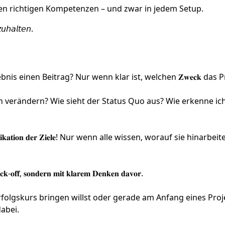
en richtigen Kompetenzen – und zwar in jedem Setup.
𝘶𝘩𝘢𝘭𝘵𝘦𝘯.
nis einen Beitrag? Nur wenn klar ist, welchen 𝐙𝐰𝐞𝐜𝐤 das P
soll sich verändern? Wie sieht der Status Quo aus? Wie erkenne ic
𝐭𝐢𝐨𝐧 𝐝𝐞𝐫 𝐙𝐢𝐞𝐥𝐞! Nur wenn alle wissen, worauf sie hinarbeit
𝐤-𝐨𝐟𝐟, 𝐬𝐨𝐧𝐝𝐞𝐫𝐧 𝐦𝐢𝐭 𝐤𝐥𝐚𝐫𝐞𝐦 𝐃𝐞𝐧𝐤𝐞𝐧 𝐝𝐚𝐯𝐨𝐫.
folgskurs bringen willst oder gerade am Anfang eines Proj
 dabei.