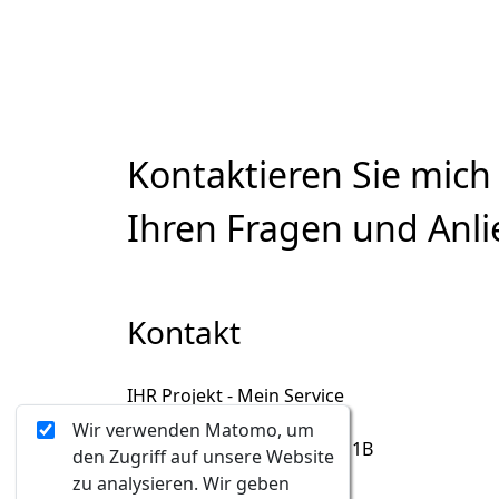
Kontaktieren Sie mich
Ihren Fragen und Anli
Kontakt
IHR Projekt - Mein Service
Iris Hauck-Rameis
Wir verwenden Matomo, um
A-1130, Hermesstrasse 1B
den Zugriff auf unsere Website
+43 699 1 913 68 18
zu analysieren. Wir geben