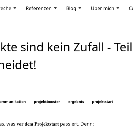
DOWN
MOD_MENU_DROPDOWN
MOD_MENU_DROPDOWN
MOD_MENU_DROPDOW
MOD_M
reche
Referenzen
Blog
Über mich
C
te sind kein Zufall - Teil
heidet!
ommunikation
projektbooster
ergebnis
projektstart
𝐨𝐫 𝐝𝐞𝐦 𝐏𝐫𝐨𝐣𝐞𝐤𝐭𝐬𝐭𝐚𝐫𝐭 passiert. Denn: