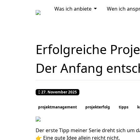
MOD_MENU_DROP
Was ich anbiete
Wen ich ansp
Home
Erfolgreiche Projek
Der Anfang entsc
Veröffentlicht: 27. November 2025
27. November 2025
projektmanagement
projekterfolg
tipps
k
Der erste Tipp meiner Serie dreht sich um das, was 𝐯
👉 Eine gute Idee allein reicht nicht.