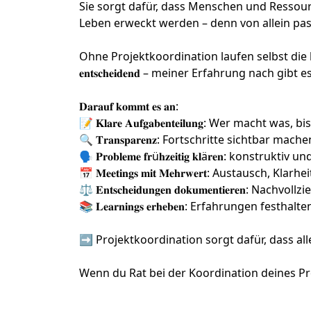
Sie sorgt dafür, dass Menschen und Ressou
Leben erweckt werden – denn von allein pass
Ohne Projektkoordination laufen selbst die beste
𝐞𝐧𝐭𝐬𝐜𝐡𝐞𝐢𝐝𝐞𝐧𝐝 – meiner Erfahrung nach gi
𝐃𝐚𝐫𝐚𝐮𝐟 𝐤𝐨𝐦𝐦𝐭 𝐞𝐬 𝐚𝐧:
📝 𝐊𝐥𝐚𝐫𝐞 𝐀𝐮𝐟𝐠𝐚𝐛𝐞𝐧𝐭𝐞𝐢𝐥𝐮𝐧𝐠: Wer mach
🔍 𝐓𝐫𝐚𝐧𝐬𝐩𝐚𝐫𝐞𝐧𝐳: Fortschritte sichtbar 
🗣️ 𝐏𝐫𝐨𝐛𝐥𝐞𝐦𝐞 𝐟𝐫ü𝐡𝐳𝐞𝐢𝐭𝐢𝐠 𝐤𝐥ä𝐫𝐞𝐧: konstru
📅 𝐌𝐞𝐞𝐭𝐢𝐧𝐠𝐬 𝐦𝐢𝐭 𝐌𝐞𝐡𝐫𝐰𝐞𝐫𝐭: Austausc
⚖️ 𝐄𝐧𝐭𝐬𝐜𝐡𝐞𝐢𝐝𝐮𝐧𝐠𝐞𝐧 𝐝𝐨𝐤𝐮𝐦𝐞𝐧𝐭𝐢𝐞𝐫𝐞𝐧: 
📚 𝐋𝐞𝐚𝐫𝐧𝐢𝐧𝐠𝐬 𝐞𝐫𝐡𝐞𝐛𝐞𝐧: Erfahrungen fe
➡️ Projektkoordination sorgt dafür, dass all
Wenn du Rat bei der Koordination deines Pr