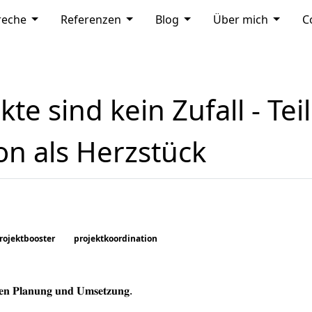
DOWN
MOD_MENU_DROPDOWN
MOD_MENU_DROPDOWN
MOD_MENU_DROPDOW
MOD_M
reche
Referenzen
Blog
Über mich
C
te sind kein Zufall - Teil
on als Herzstück
rojektbooster
projektkoordination
𝐥𝐚𝐧𝐮𝐧𝐠 𝐮𝐧𝐝 𝐔𝐦𝐬𝐞𝐭𝐳𝐮𝐧𝐠.