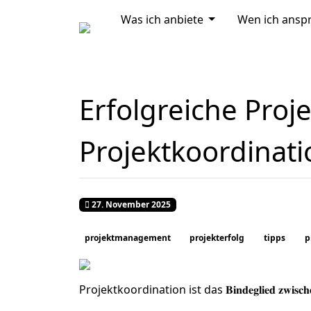
MOD_MENU_DROP
Was ich anbiete
Wen ich ansp
Home
Erfolgreiche Projek
Projektkoordinati
Veröffentlicht: 27. November 2025
27. November 2025
projektmanagement
projekterfolg
tipps
p
Projektkoordination ist das 𝐁𝐢𝐧𝐝𝐞𝐠𝐥𝐢𝐞𝐝 𝐳𝐰𝐢𝐬𝐜𝐡𝐞𝐧 𝐏