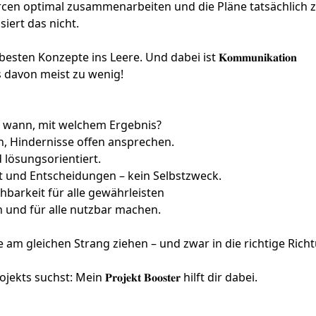
rcen optimal zusammenarbeiten und die Pläne tatsächlich
iert das nicht.
n Konzepte ins Leere. Und dabei ist 𝐊𝐨𝐦𝐦𝐮𝐧𝐢𝐤𝐚𝐭𝐢𝐨𝐧
bt es davon meist zu wenig!
t was, bis wann, mit welchem Ergebnis?
machen, Hindernisse offen ansprechen.
ktiv und lösungsorientiert.
h, Klarheit und Entscheidungen – kein Selbstzweck.
Nachvollziehbarkeit für alle gewährleisten
sthalten und für alle nutzbar machen.
e am gleichen Strang ziehen – und zwar in die richtige Rich
ojekts suchst:
Mein 𝐏𝐫𝐨𝐣𝐞𝐤𝐭 𝐁𝐨𝐨𝐬𝐭𝐞𝐫 hilft dir dabei.