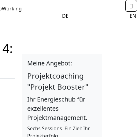
N
ENU_DROPDOWN
oWorking
                            DE                    
                            EN 
 4:
Meine Angebot:
Projektcoaching
"Projekt Booster"
Ihr Energieschub für
exzellentes
Projektmanagement.
Sechs Sessions. Ein Ziel: Ihr
Projekterfolg.