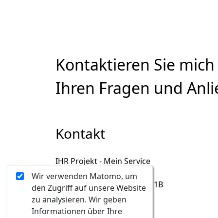
Kontaktieren Sie mich
Ihren Fragen und Anli
Kontakt
IHR Projekt - Mein Service
Iris Hauck-Rameis
Wir verwenden Matomo, um
A-1130, Hermesstrasse 1B
den Zugriff auf unsere Website
+43 699 1 913 68 18
zu analysieren. Wir geben
iris@IHRprojekt.at
Informationen über Ihre