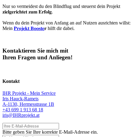
Nur so vermeidest du den Blindflug und steuerst dein Projekt
𝐳𝐢𝐞𝐥𝐠𝐞𝐫𝐢𝐜𝐡𝐭𝐞𝐭 𝐳𝐮𝐦 𝐄𝐫𝐟𝐨𝐥𝐠.
Wenn du dein Projekt von Anfang an auf Nutzen ausrichten willst:
Mein
𝐏𝐫𝐨𝐣𝐞𝐤𝐭 𝐁𝐨𝐨𝐬𝐭𝐞
𝐫 hilft dir dabei.
Kontaktieren Sie mich mit
Ihren Fragen und Anliegen!
Kontakt
IHR Projekt - Mein Service
Iris Hauck-Rameis
A-1130, Hermesstrasse 1B
+43 699 1 913 68 18
iris@IHRprojekt.at
Ihre E-Mail-Adresse
Bitte geben Sie Ihre korrekte E-Mail-Adresse ein.