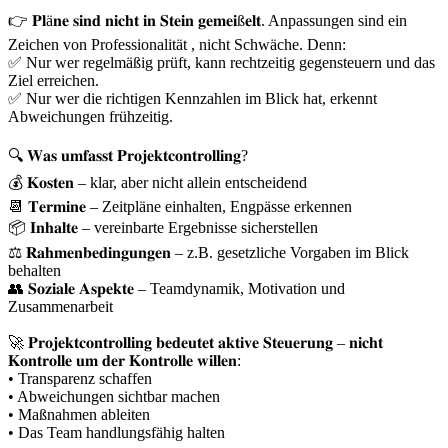
👉 𝐏𝐥ä𝐧𝐞 𝐬𝐢𝐧𝐝 𝐧𝐢𝐜𝐡𝐭 𝐢𝐧 𝐒𝐭𝐞𝐢𝐧 𝐠𝐞𝐦𝐞𝐢ß𝐞𝐥𝐭. Anpassungen sind ein
Zeichen von Professionalität , nicht Schwäche. Denn:
✅ Nur wer regelmäßig prüft, kann rechtzeitig gegensteuern und das
Ziel erreichen.
✅ Nur wer die richtigen Kennzahlen im Blick hat, erkennt
Abweichungen frühzeitig.
🔍 𝐖𝐚𝐬 𝐮𝐦𝐟𝐚𝐬𝐬𝐭 𝐏𝐫𝐨𝐣𝐞𝐤𝐭𝐜𝐨𝐧𝐭𝐫𝐨𝐥𝐥𝐢𝐧𝐠?
💰 𝐊𝐨𝐬𝐭𝐞𝐧 – klar, aber nicht allein entscheidend
📆 𝐓𝐞𝐫𝐦𝐢𝐧𝐞 – Zeitpläne einhalten, Engpässe erkennen
📦 𝐈𝐧𝐡𝐚𝐥𝐭𝐞 – vereinbarte Ergebnisse sicherstellen
⚖️ 𝐑𝐚𝐡𝐦𝐞𝐧𝐛𝐞𝐝𝐢𝐧𝐠𝐮𝐧𝐠𝐞𝐧 – z.B. gesetzliche Vorgaben im Blick
behalten
👥 𝐒𝐨𝐳𝐢𝐚𝐥𝐞 𝐀𝐬𝐩𝐞𝐤𝐭𝐞 – Teamdynamik, Motivation und
Zusammenarbeit
🚀 𝐏𝐫𝐨𝐣𝐞𝐤𝐭𝐜𝐨𝐧𝐭𝐫𝐨𝐥𝐥𝐢𝐧𝐠 𝐛𝐞𝐝𝐞𝐮𝐭𝐞𝐭 𝐚𝐤𝐭𝐢𝐯𝐞 𝐒𝐭𝐞𝐮𝐞𝐫𝐮𝐧𝐠 – 𝐧𝐢𝐜𝐡𝐭
𝐊𝐨𝐧𝐭𝐫𝐨𝐥𝐥𝐞 𝐮𝐦 𝐝𝐞𝐫 𝐊𝐨𝐧𝐭𝐫𝐨𝐥𝐥𝐞 𝐰𝐢𝐥𝐥𝐞𝐧:
• Transparenz schaffen
• Abweichungen sichtbar machen
• Maßnahmen ableiten
• Das Team handlungsfähig halten