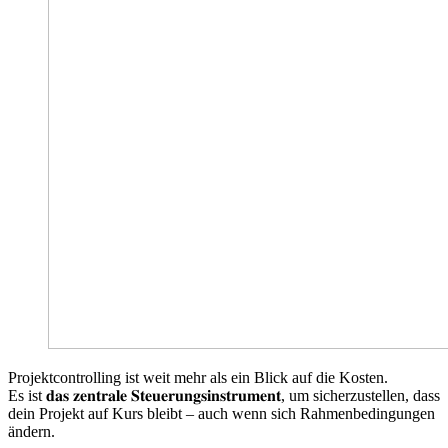
Projektcontrolling ist weit mehr als ein Blick auf die Kosten.
Es ist 𝐝𝐚𝐬 𝐳𝐞𝐧𝐭𝐫𝐚𝐥𝐞 𝐒𝐭𝐞𝐮𝐞𝐫𝐮𝐧𝐠𝐬𝐢𝐧𝐬𝐭𝐫𝐮𝐦𝐞𝐧𝐭, um sicherzustellen, dass
dein Projekt auf Kurs bleibt – auch wenn sich Rahmenbedingungen
ändern.