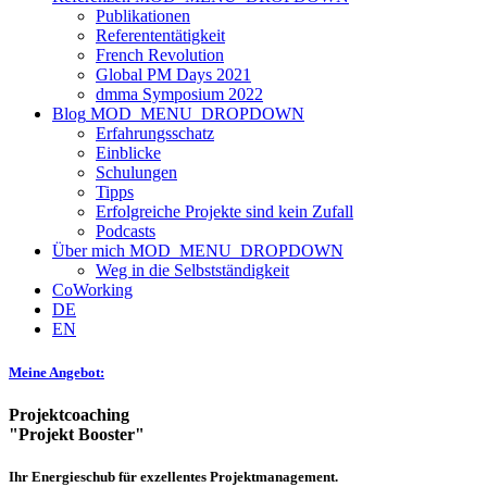
Publikationen
Referententätigkeit
French Revolution
Global PM Days 2021
dmma Symposium 2022
Blog
MOD_MENU_DROPDOWN
Erfahrungsschatz
Einblicke
Schulungen
Tipps
Erfolgreiche Projekte sind kein Zufall
Podcasts
Über mich
MOD_MENU_DROPDOWN
Weg in die Selbstständigkeit
CoWorking
DE
EN
Meine Angebot:
Projektcoaching
"Projekt Booster"
Ihr Energieschub für exzellentes Projektmanagement.