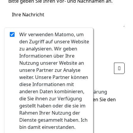
Bitte geben Sie Ihren Vor- und Nachnamen an.
Ihre Nachricht
0/400
Wir verwenden Matomo, um
den Zugriff auf unsere Website
Bittegeben Sie Ihre Nachricht ein.
zu analysieren. Wir geben
Ungültige Eingabe
Informationen über Ihre
Nutzung unserer Website an
unsere Partner zur Analyse
weiter. Unsere Partner können
Ungültige Eingabe
diese Informationen mit
anderen Daten kombinieren,
Ich akzeptiere die
Datenschutzerklärung
die Sie ihnen zur Verfügung
Um das Formular abzuschicken,müssen Sie den
gestellt haben oder die sie im
Dateschutzrichtlinien zustimmen.
Rahmen Ihrer Nutzung der
Dienste gesammelt haben. Ich
Senden
bin damit einverstanden.