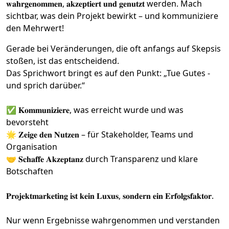
𝐰𝐚𝐡𝐫𝐠𝐞𝐧𝐨𝐦𝐦𝐞𝐧, 𝐚𝐤𝐳𝐞𝐩𝐭𝐢𝐞𝐫𝐭 𝐮𝐧𝐝 𝐠𝐞𝐧𝐮𝐭𝐳𝐭 werden. Mach
sichtbar, was dein Projekt bewirkt – und kommuniziere
den Mehrwert!
Gerade bei Veränderungen, die oft anfangs auf Skepsis
stoßen, ist das entscheidend.
Das Sprichwort bringt es auf den Punkt: „
Tue Gutes -
und sprich darüber
.“
✅ 𝐊𝐨𝐦𝐦𝐮𝐧𝐢𝐳𝐢𝐞𝐫𝐞, was erreicht wurde und was
bevorsteht
🌟 𝐙𝐞𝐢𝐠𝐞 𝐝𝐞𝐧 𝐍𝐮𝐭𝐳𝐞𝐧 – für Stakeholder, Teams und
Organisation
🤝 𝐒𝐜𝐡𝐚𝐟𝐟𝐞 𝐀𝐤𝐳𝐞𝐩𝐭𝐚𝐧𝐳 durch Transparenz und klare
Botschaften
𝐏𝐫𝐨𝐣𝐞𝐤𝐭𝐦𝐚𝐫𝐤𝐞𝐭𝐢𝐧𝐠 𝐢𝐬𝐭 𝐤𝐞𝐢𝐧 𝐋𝐮𝐱𝐮𝐬, 𝐬𝐨𝐧𝐝𝐞𝐫𝐧 𝐞𝐢𝐧 𝐄𝐫𝐟𝐨𝐥𝐠𝐬𝐟𝐚𝐤𝐭𝐨𝐫.
Nur wenn Ergebnisse wahrgenommen und verstanden