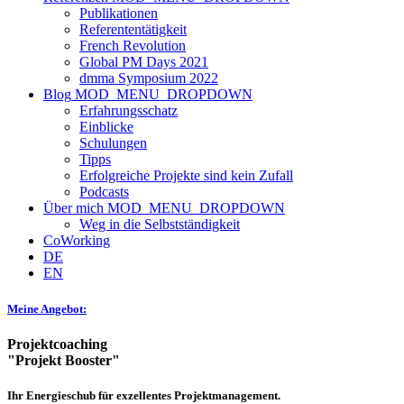
Publikationen
Referententätigkeit
French Revolution
Global PM Days 2021
dmma Symposium 2022
Blog
MOD_MENU_DROPDOWN
Erfahrungsschatz
Einblicke
Schulungen
Tipps
Erfolgreiche Projekte sind kein Zufall
Podcasts
Über mich
MOD_MENU_DROPDOWN
Weg in die Selbstständigkeit
CoWorking
DE
EN
Meine Angebot:
Projektcoaching
"Projekt Booster"
Ihr Energieschub für exzellentes Projektmanagement.