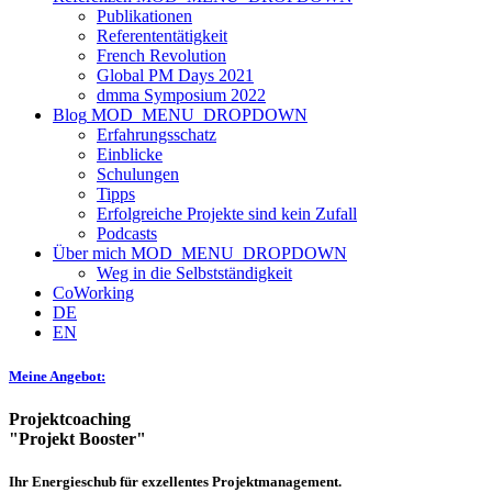
Publikationen
Referententätigkeit
French Revolution
Global PM Days 2021
dmma Symposium 2022
Blog
MOD_MENU_DROPDOWN
Erfahrungsschatz
Einblicke
Schulungen
Tipps
Erfolgreiche Projekte sind kein Zufall
Podcasts
Über mich
MOD_MENU_DROPDOWN
Weg in die Selbstständigkeit
CoWorking
DE
EN
Meine Angebot:
Projektcoaching
"Projekt Booster"
Ihr Energieschub für exzellentes Projektmanagement.